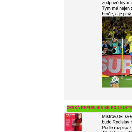
zodpovědným př
Tým má nejen z
hráče, a je pln
ČESKÁ REPUBLIKA SE PO 20 LET
Mistrovství sv
bude Radislav K
Podle rozpisu z