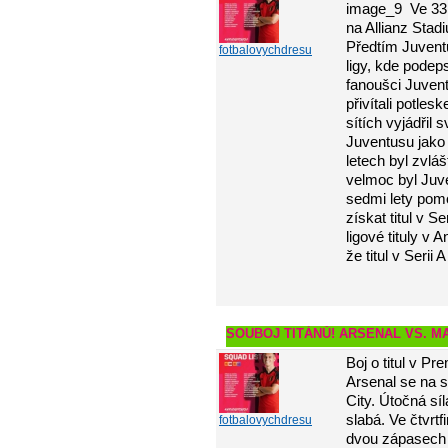
Ve 33
na Allianz Stad
Předtím Juventus
fotbalovychdresu
ligy, kde pode
fanoušci Juven
přivítali potle
sítích vyjádřil
Juventusu jako 
letech byl zvlá
velmoc byl Juve
sedmi lety pom
získat titul v S
ligové tituly v A
že titul v Serii 
SOUBOJ TITÁNŮ! ARSENAL VS. M
Boj o titul v P
Arsenal se na 
City. Útočná sí
slabá. Ve čtvrtf
fotbalovychdresu
dvou zápasech a