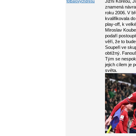
Jižní Koreou, J
fotbalovychdresu
znamená návrat
roku 2006. V bř
kvalifikovala d
play-off, k ve
Miroslav Koube
podaří postoupi
věří, že to bud
Soupeři ve skup
obtížný. Fanou
Tým se nespokoj
jejich cílem je 
světa.