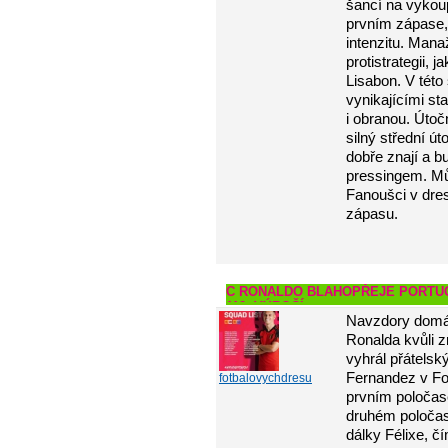
šancí na vykoupe
prvním zápase,
intenzitu. Mana
protistrategii, 
Lisabon. V této
vynikajícími s
i obranou. Útoč
silný střední ú
dobře znají a 
pressingem. Můž
Fanoušci v dres
zápasu.
C RONALDO BLAHOPŘEJE PORTU
112. VÝROČÍ
Navzdory domác
Ronalda kvůli z
vyhrál přátelsk
Fernandez v Fot
fotbalovychdresu
prvním poločase
druhém poločase
dálky Félixe, čí