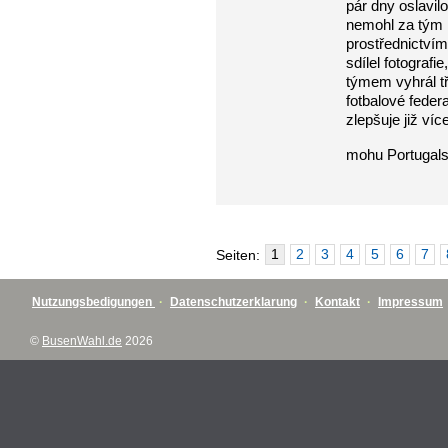
pár dny oslavil
nemohl za tým h
prostřednictvím
sdílel fotograf
týmem vyhrál tři
fotbalové feder
zlepšuje již víc
mohu Portugals
1
2
3
4
5
6
7
Seiten:
Nutzungsbedigungen
·
Datenschutzerklarung
·
Kontakt
·
Impressum
©
BusenWahl.de
2026