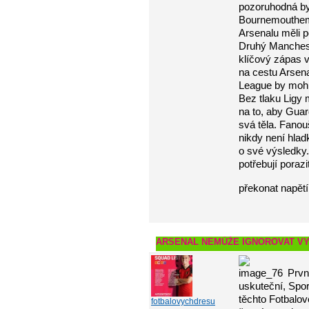
pozoruhodná byl
Bournemouthem 
Arsenalu měli po
Druhý Manchest
klíčový zápas v
na cestu Arsena
League by mohlo
Bez tlaku Ligy
na to, aby Guard
svá těla. Fanou
nikdy není hlad
o své výsledky.
potřebují poraz
překonat napětí
ARSENAL NEMŮŽE IGNOROVAT VY
Prvn
uskuteční, Spor
těchto Fotbalové
fotbalovychdresu