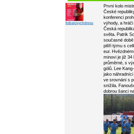
První kolo mist
České republik
konferenci prohl
výhody, a hráči
fotbalovychdresu
Česká republika
světa. Patrik S
současné době 
pilíři týmu s c
eur. Hvězdnému
minovi je již 3
průměrné, s vý
gólů. Lee Kang-
jako náhradníci
ve srovnání s 
snížila. Fanouš
dobrou šanci na