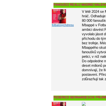
FANOUŠCI REALU MADRID NALÉH
V létě 2024 se 
hráč. Odhaduje 
80 000 fanoušků
Mbappé v Fotba
fotbalovychdresu
ambici dovést R
vyvolalo jásot
příchodu do tý
bez trofeje. Mé
Mbappého skute
fanoušků vytvoř
petici, v níž n
Do odpoledne n
deset milionů p
domnívají, že 
postavení. Přir
zdůrazňují tak
FEDERICO BERNARDESCHI PŘIJÍ