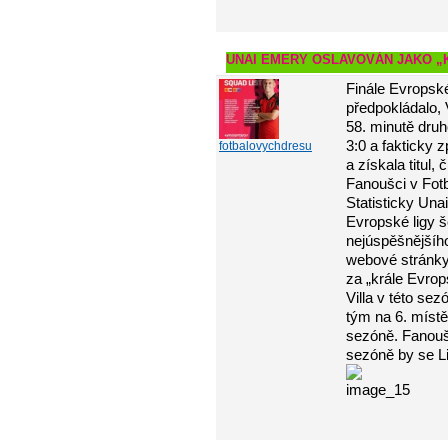
UNAI EMERY OSLAVOVÁN JAKO „
Finále Evropské
předpokládalo, 
58. minutě druh
3:0 a fakticky z
fotbalovychdresu
a získala titul,
Fanoušci v Fotb
Statisticky Una
Evropské ligy še
nejúspěšnějšího
webové stránky
za „krále Evrop
Villa v této se
tým na 6. místě 
sezóně. Fanoušci
sezóně by se Li