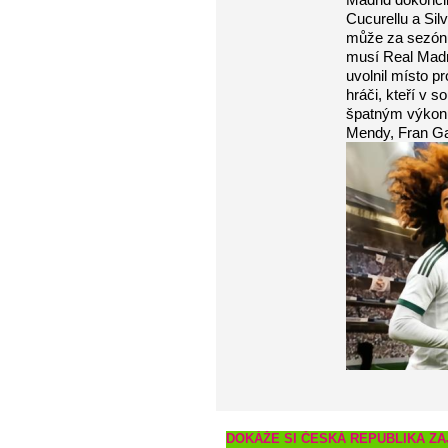
Cucurellu a Si
může za sezónu
musí Real Madri
uvolnil místo p
hráči, kteří v 
špatným výkonů
Mendy, Fran Ga
DOKÁŽE SI ČESKÁ REPUBLIKA ZAJ