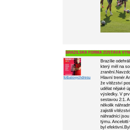
BRAZILSKÁ FORMA ZŮSTÁVÁ VYNI
Brazílie odehrá
který měl na so
zranění.Navzdo
Hlavní trenér A
fotbalovychdresu
že vítězství po
udělat nějaké úp
výsledky. V prv
sestavou 2:1. A
několik náhradní
zajistili vítěz
náhradníci jsou
týmu. Ancelotti
byl efektivní.B