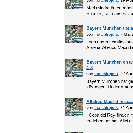
von
matchtrojors
, 19 Ma
Med mindre än en månad
Spanien, som anses vara 
Bayern München utsl
von
matchtrojors
, 7 Mai
I den andra semifinalm
Arsenal Atletico Madrid 
Bayern München en an
4-3
von
matchtrojors
, 27 Ap
Bayern München har gen
säsongen. Under manag
Atletico Madrid missad
von
matchtrojors
, 21 Ap
I Copa del Rey-finalen 
matchen ansågs Atletico