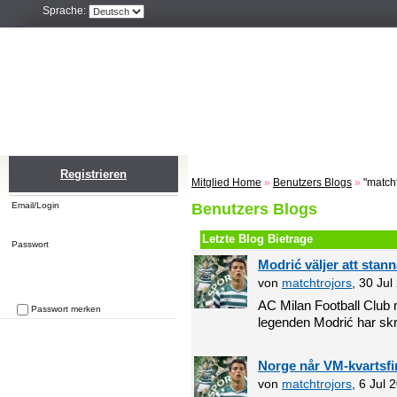
Sprache:
Home
Einloggen
Registrieren
ZU
Registrieren
Mitglied Home
»
Benutzers Blogs
»
"matcht
Email/Login
Benutzers Blogs
Letzte Blog Bietrage
Passwort
Modrić väljer att stan
von
matchtrojors
, 30 Ju
AC Milan Football Club 
Passwort merken
legenden Modrić har skriv
Passwort vergessen
Norge når VM-kvartsfi
von
matchtrojors
, 6 Jul