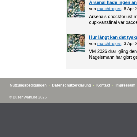
Arsenal hade ingen anl
von
matchtrojors
, 8 Apr
Arsenals chockförlust 
cupkvartsfinal var oaccep
Hur långt kan det tysk
von
matchtrojors
, 3 Apr
VM 2026 drar igång den 
Nagelsmann har gjort ge
Nutzungsbedigungen
·
Datenschutzerklarung
·
Kontakt
·
Impressum
©
BusenWahl.de
2026