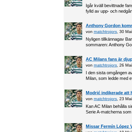
Igår kväll bevittnade fa
fylld av upp- och nedgång
Anthony Gordon komme
von
matchtrojors
, 30 Ma
Nyligen tillkännagav Barc
sommaren: Anthony Gord
AC Milans fans är djup
von
matchtrojors
, 26 Ma
I den sista omgången a
Milan, som ledde med et
Modrić indikerade att 
von
matchtrojors
, 23 Ma
Kan AC Milan behålla si
Serie A-matcherna som 
Missar Fermín López 