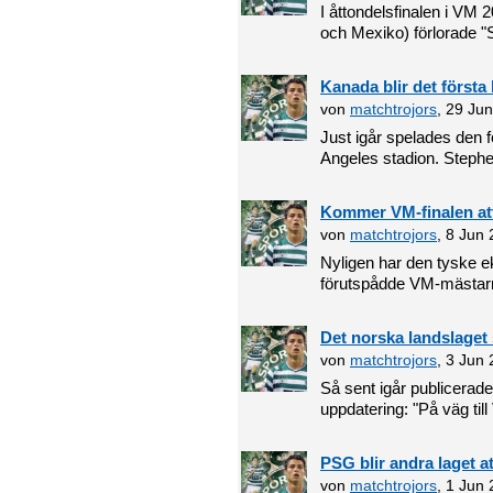
I åttondelsfinalen i V
och Mexiko) förlorade "
Kanada blir det första l
von
matchtrojors
, 29 Ju
Just igår spelades den f
Angeles stadion. Stephe
Kommer VM-finalen att
von
matchtrojors
, 8 Jun
Nyligen har den tyske 
förutspådde VM-mästarna
Det norska landslaget 
von
matchtrojors
, 3 Jun
Så sent igår publicerade 
uppdatering: "På väg till
PSG blir andra laget a
von
matchtrojors
, 1 Jun