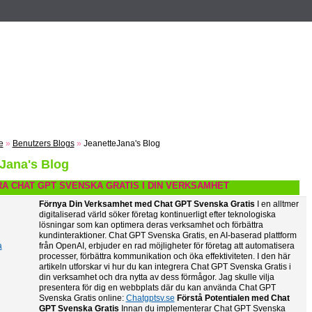
n
Registrieren
ZUM VOTING
Suche
Events
Musik
e
»
Benutzers Blogs
»
JeanetteJana's Blog
Jana's Blog
A CHAT GPT SVENSKA GRATIS I DIN VERKSAMHET
Förnya Din Verksamhet med Chat GPT Svenska Gratis
I en alltmer
digitaliserad värld söker företag kontinuerligt efter teknologiska
lösningar som kan optimera deras verksamhet och förbättra
kundinteraktioner. Chat GPT Svenska Gratis, en AI-baserad plattform
a
från OpenAI, erbjuder en rad möjligheter för företag att automatisera
processer, förbättra kommunikation och öka effektiviteten. I den här
artikeln utforskar vi hur du kan integrera Chat GPT Svenska Gratis i
din verksamhet och dra nytta av dess förmågor. Jag skulle vilja
presentera för dig en webbplats där du kan använda Chat GPT
Svenska Gratis online:
Chatgptsv.se
Förstå Potentialen med Chat
GPT Svenska Gratis
Innan du implementerar Chat GPT Svenska