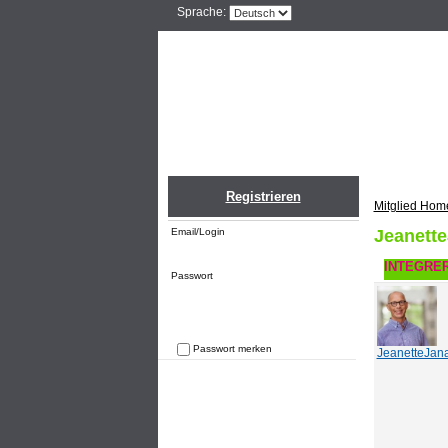
Sprache:
Home
Einlogge
Registrieren
Mitglied Hom
Email/Login
Jeanette
INTEGRER
Passwort
Passwort merken
JeanetteJan
Passwort vergessen