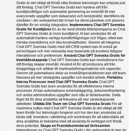
Gratis är det viktigt att förstå vilka fördelar teknologin kan erbjuda just
ditt företag. Chat GPT Svenska Gratis kan hantera allt från
kundtjänstfrågor och automatisk generering av innehåll till mer
avancerade uppgifter som dataanalys och beslutsstöd. Identifiera de
områden i din verksamhet där AI kan ha störst påverkan och planera
därefter för en smidig integration.
Implementera Chat GPT Svenska
Gratis för Kundtjänst
En av de mest direkta tillämpningarna av Chat
GPT Svenska Gratis är inom kundtjänst. AI kan användas för att
automatiskt hantera vanliga kundförfrågningar och frågor, vilket kan
minska svarstiderna och öka kundnöjdheten. Genom att integrera
Chat GPT Svenska Gratis med ditt CRM-system kan AI också ge
personligare och mer relevanta svar baserade på kundens tidigare
interaktioner och preferenser.
Använd Chat GPT Svenska Gratis för
Innehållsskapande
Chat GPT Svenska Gratis kan revolutionera hur
ditt företag skapar innehåll. Använd AI för att producera allt från
blogginlägg och artiklar till marknadsföringsmaterial och rapporter.
Genom att automatisera delar av innehållsproduktionen kan ditt team
fokusera på mer strategiska uppgifter och kreativt arbete.
Förbättra
Interna Processer med Chat GPT Svenska Gratis
Chat GPT
Svenska Gratis kan även användas för att effektivisera interna
processer. AI kan automatisera schemaläggning, dokumenthantering
och andra administrativa uppgifter som ofta är tidskrävande. Detta
frigör tid för dina anställda att fokusera på mer värdeskapande
aktiviteter.
Utbilda Ditt Team om Chat GPT Svenska Gratis
För att
maximera nyttan med Chat GPT Svenska Gratis är det viktigt att ditt
team förstår hur teknologin fungerar och hur den kan användas på
bästa sätt. Investera i utbildning och workshops för att säkerställa att
dina anställda är bekväma med att använda AI-verktyget och förstå
dess potential.
Skapa en Framtidsorienterad Verksamhet
Integrationen av Chat GPT Svenska Gratis i din verksamhet är mer än