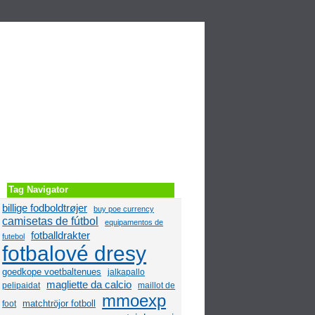
Video
Blogs
Tag Navigator
billige fodboldtrøjer
buy poe currency
camisetas de fútbol
equipamentos de
fotballdrakter
futebol
fotbalové dresy
goedkope voetbaltenues
jalkapallo
magliette da calcio
pelipaidat
maillot de
mmoexp
matchtröjor fotboll
foot