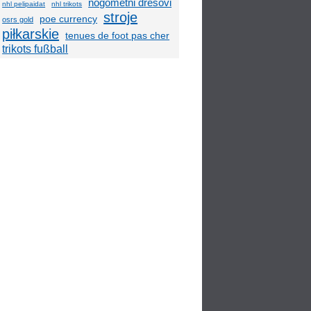
nogometni dresovi
nhl pelipaidat
nhl trikots
stroje
poe currency
osrs gold
piłkarskie
tenues de foot pas cher
trikots fußball