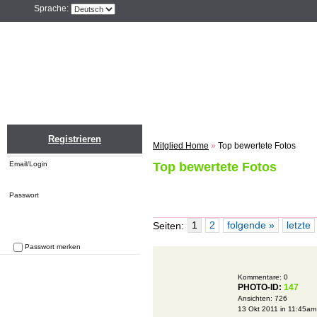
Sprache:
Home
Einloggen
Registrieren
ZU
Registrieren
Mitglied Home
»
Top bewertete Fotos
Email/Login
Top bewertete Fotos
Passwort
1
2
folgende »
letzte
Seiten:
Passwort merken
Passwort vergessen
Kommentare:
0
PHOTO-ID:
147
Ansichten:
726
13 Okt 2011 in 11:45am