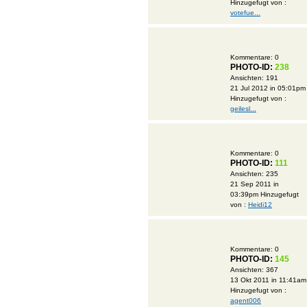
Hinzugefugt von :
votefue...
Kommentare:
0
PHOTO-ID:
238
Ansichten:
191
21 Jul 2012 in 05:01pm
Hinzugefugt von :
geilesl...
Kommentare:
0
PHOTO-ID:
111
Ansichten:
235
21 Sep 2011 in
03:39pm
Hinzugefugt
von :
Heidi12
Kommentare:
0
PHOTO-ID:
145
Ansichten:
367
13 Okt 2011 in 11:41am
Hinzugefugt von :
agent006