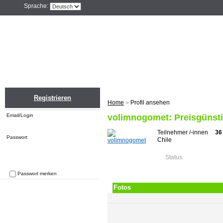
Sprache:
Home
Einloggen
Registrieren
ZU
Registrieren
Home
»
Profil ansehen
Email/Login
volimnogomet: Preisgünstig
Teilnehmer /-innen
36
Passwort
Chile
Status:
Passwort merken
Passwort vergessen
Fotos