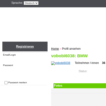
Sprache:
Home
Einloggen
Registrieren
ZU
Registrieren
Home
»
Profil ansehen
Email/Login
vobobi6038: BMW
Teilnehmer /-innen
36
Passwort
Status:
Passwort merken
Fotos
Passwort vergessen