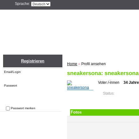
Sprache:
Home
Einloggen
Registrieren
ZU
Registrieren
Home
»
Profil ansehen
Email/Login
sneakersona: sneakersona
Voter /-innen
34 Jahr
Passwort
Status:
Passwort merken
Fotos
Passwort vergessen