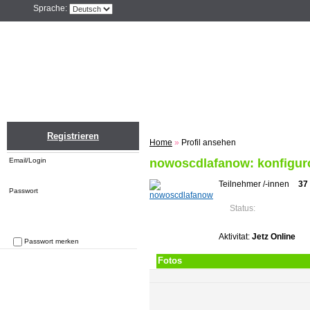
Sprache:
Home
Einloggen
Registrieren
ZU
Registrieren
Home
»
Profil ansehen
Email/Login
nowoscdlafanow: konfiguro
Teilnehmer /-innen
37
Passwort
Status:
Aktivitat:
Jetz Online
Passwort merken
Passwort vergessen
Fotos