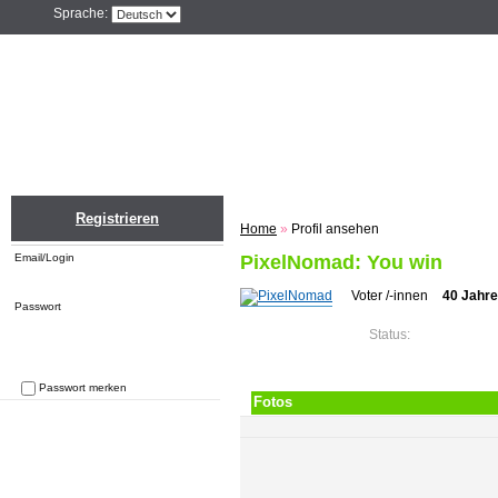
Sprache:
Home
Einloggen
Registrieren
ZU
Registrieren
Home
»
Profil ansehen
Email/Login
PixelNomad: You win
Voter /-innen
40 Jahr
Passwort
Status:
Passwort merken
Fotos
Passwort vergessen