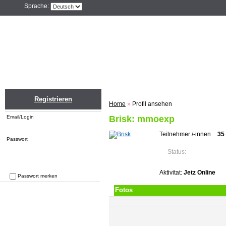
Sprache:
Home
Einloggen
Registrieren
ZU
Registrieren
Home
»
Profil ansehen
Email/Login
Brisk: mmoexp
Teilnehmer /-innen
35
Passwort
Status:
Aktivitat:
Jetz Online
Passwort merken
Passwort vergessen
Fotos