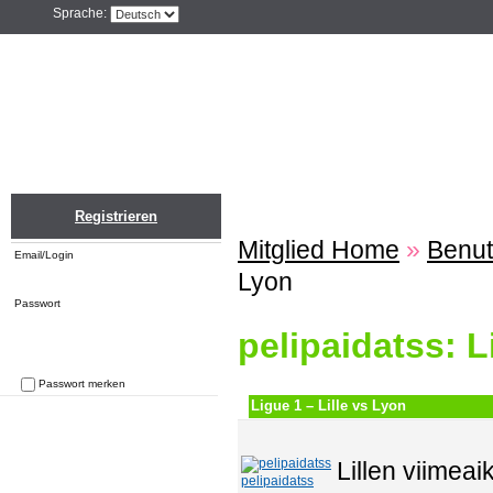
Sprache:
Home
Einloggen
Registrieren
ZU
Registrieren
Mitglied Home
»
Benut
Email/Login
Lyon
Passwort
pelipaidatss: L
Passwort merken
Ligue 1 – Lille vs Lyon
Passwort vergessen
Lillen viimea
pelipaidatss