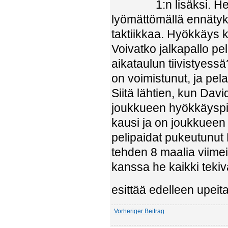
1:n lisäksi. H
lyömättömällä ennätyks
taktiikkaa. Hyökkäys 
Voivatko jalkapallo pel
aikataulun tiivistyess
on voimistunut, ja pel
Siitä lähtien, kun David
joukkueen hyökkäyspis
kausi ja on joukkueen
pelipaidat pukeutunut
tehden 8 maalia viimei
kanssa he kaikki tekiv
esittää edelleen upeita
Vorheriger Beitrag