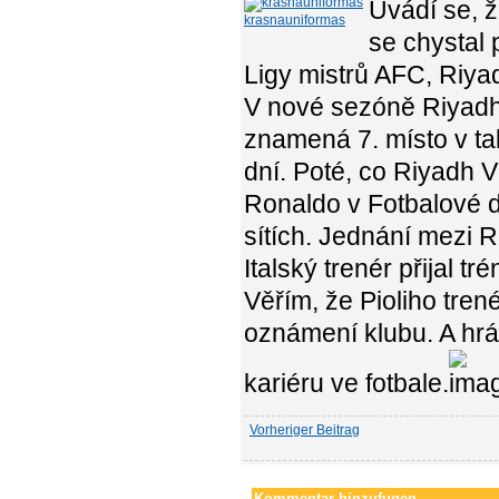
Uvádí se, ž
krasnauniformas
se chystal 
Ligy mistrů AFC, Riyad
V nové sezóně Riyadh 
znamená 7. místo v tab
dní. Poté, co Riyadh V
Ronaldo v Fotbalové d
sítích. Jednání mezi R
Italský trenér přijal 
Věřím, že Pioliho trené
oznámení klubu. A hrá
kariéru ve fotbale.
Vorheriger Beitrag
Kommentar hinzufugen