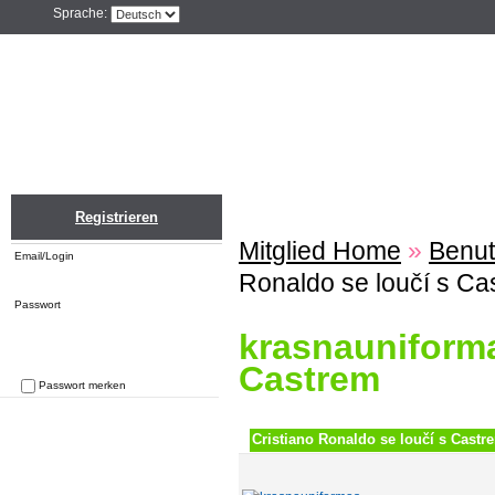
Sprache:
Home
Einloggen
Registrieren
ZU
Registrieren
Mitglied Home
»
Benut
Email/Login
Ronaldo se loučí s Ca
Passwort
krasnauniforma
Castrem
Passwort merken
Passwort vergessen
Cristiano Ronaldo se loučí s Castr