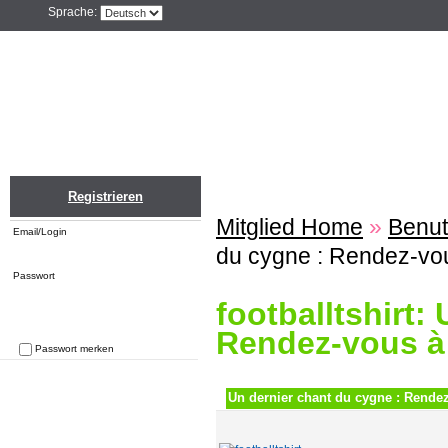
Sprache:
Home
Einloggen
Registrieren
ZU
Registrieren
Mitglied Home
»
Benut
Email/Login
du cygne : Rendez-vo
Passwort
footballtshirt:
Rendez-vous à
Passwort merken
Passwort vergessen
Un dernier chant du cygne : Rende