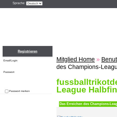
Sprache:
Home
Einloggen
Registrieren
ZU
Registrieren
Mitglied Home
»
Benut
Email/Login
des Champions-League 
Passwort
fussballtrikot
League Halbfina
Passwort merken
Passwort vergessen
Das Erreichen des Champions-Leagu