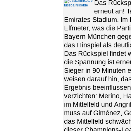
Das Rückspi
fussballtrikotde
erneut an! T
Emirates Stadium. Im 
Elfmeter, was die Par
Bayern München gegen
das Hinspiel als deutl
Das Rückspiel findet 
die Spannung ist ern
Sieger in 90 Minuten er
weisen darauf hin, da
Ergebnis beeinflussen
verzichten: Merino, Ha
im Mittelfeld und Angr
muss auf Giménez, Go
das Mittelfeld schwäch
dieser Champions-Lea