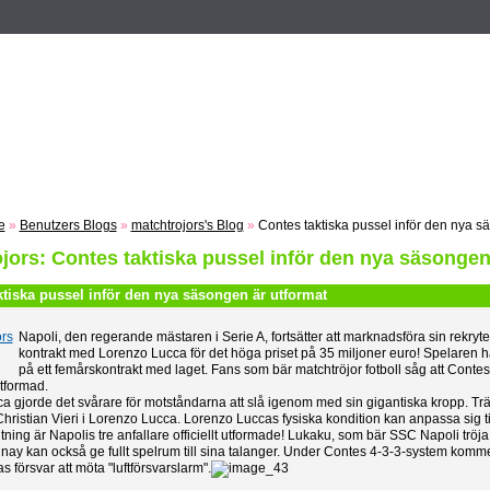
n
Registrieren
ZUM VOTING
Suche
Events
Musik
e
»
Benutzers Blogs
»
matchtrojors's Blog
»
Contes taktiska pussel inför den nya s
jors: Contes taktiska pussel inför den nya säsongen
ktiska pussel inför den nya säsongen är utformat
Napoli, den regerande mästaren i Serie A, fortsätter att marknadsföra sin rekry
kontrakt med Lorenzo Lucca för det höga priset på 35 miljoner euro! Spelaren 
på ett femårskontrakt med laget. Fans som bär matchtröjor fotboll såg att Contes 
 utformad.
a gjorde det svårare för motståndarna att slå igenom med sin gigantiska kropp. Tr
ristian Vieri i Lorenzo Lucca. Lorenzo Luccas fysiska kondition kan anpassa sig t
ning är Napolis tre anfallare officiellt utformade! Lukaku, som bär SSC Napoli tröja
ay kan också ge fullt spelrum till sina talanger. Under Contes 4-3-3-system kommer 
 försvar att möta "luftförsvarslarm".