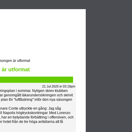
Video
Blogs
äsongen är utformat
 är utformat
21 Jul 2025 in 03:19pm
teringsplan i sommar. Nyligen skrev klubben
har genomgått läkarundersökningen och skrivit
plan för "luftfästning" inför den nya säsongen
änare Conte uttryckte en gång: Jag såg
ill Napolis högtryckskontringar. Med Lorenzo
, har en betydande förbättring i offensiven, och
hotet från de tre höga anfallarna att få