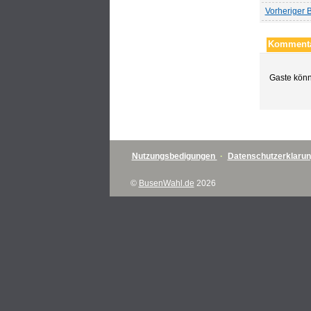
Vorheriger B
Kommenta
Gaste könn
Nutzungsbedigungen
·
Datenschutzerklaru
©
BusenWahl.de
2026