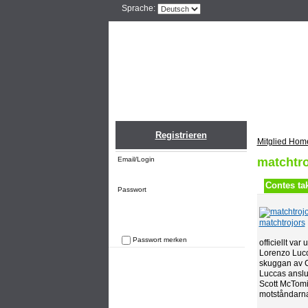
Sprache:
Home
Einlogge
Registrieren
Mitglied Hom
Email/Login
matchtro
Contes ta
Passwort
matchtrojors
Passwort merken
officiellt var
Lorenzo Lucc
Passwort vergessen
skuggan av Ch
Luccas anslut
Scott McTomin
motståndarnas