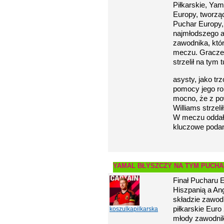
Piłkarskie, Yam
Europy, tworzą
Puchar Europy,
najmłodszego a
zawodnika, któ
meczu. Gracze 
strzelił na tym t
asysty, jako tr
pomocy jego rol
mocno, że z pow
Williams strzel
W meczu oddał 3
kluczowe podan
YAMAL BŁYSZCZY NA TYM PUCH
Finał Pucharu 
Hiszpanią a An
składzie zawod
piłkarskie Euro
koszulkapilkarska
młody zawodni