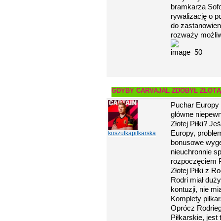
bramkarza Sofo
rywalizację o 
do zastanowien
rozważy możliw
GDYBY CARVAJAL ZDOBYŁ ZŁOTĄ
Puchar Europy 2
główne niepewn
Złotej Piłki? Je
Europy, problem
koszulkapilkarska
bonusowe wyge
nieuchronnie s
rozpoczęciem P
Złotej Piłki z 
Rodri miał duż
kontuzji, nie m
Komplety piłka
Oprócz Rodriego
Piłkarskie, jes