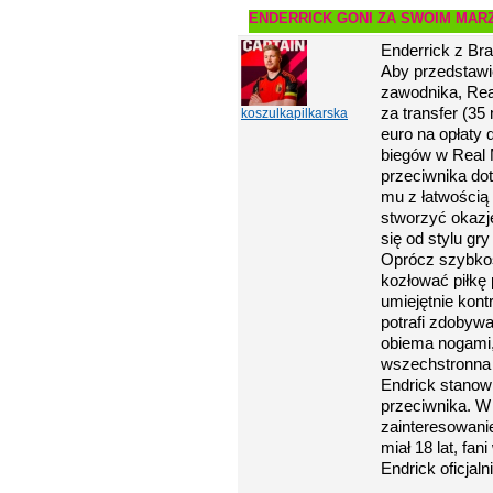
ENDERRICK GONI ZA SWOIM MAR
Enderrick z Braz
Aby przedstawić
zawodnika, Rea
za transfer (35
koszulkapilkarska
euro na opłaty
biegów w Real 
przeciwnika do
mu z łatwością
stworzyć okazje
się od stylu gr
Oprócz szybkośc
kozłować piłkę
umiejętnie kont
potrafi zdobywa
obiema nogami,
wszechstronna 
Endrick stanow
przeciwnika. W 
zainteresowani
miał 18 lat, fan
Endrick oficjaln