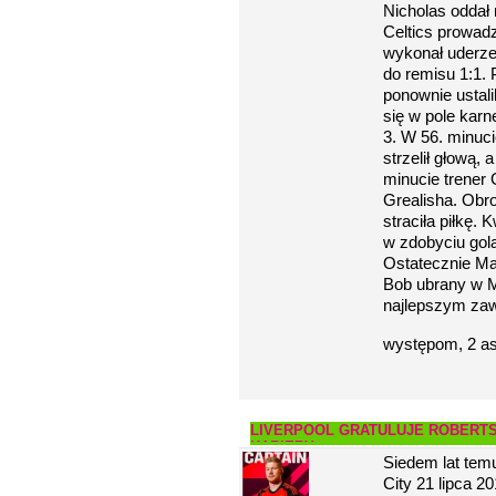
Nicholas oddał n
Celtics prowadz
wykonał uderzen
do remisu 1:1. 
ponownie ustali
się w pole karne
3. W 56. minuci
strzelił głową,
minucie trener 
Grealisha. Obr
straciła piłkę
w zdobyciu gola
Ostatecznie Ma
Bob ubrany w M
najlepszym za
występom, 2 asy
LIVERPOOL GRATULUJE ROBERTS
KARIERY
Siedem lat temu
City 21 lipca 