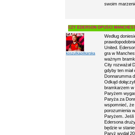
swoim marzeni
CZY EDERSON OPUŚCI MANCHEST
Według doniesi
prawdopodobnie
United. Ederso
gra w Manchest
koszulkapilkarska
ważnym bramka
City rozważał 
gdyby ten miał
Donnarumma doł
Odkąd dołączy
bramkarzem w S
Paryżem wygasa
Paryża za Don
wspomnieć, że
porozumienia w
Paryżem. Jeśli
Edersona drużyn
będzie w stani
Paryż wydał 20