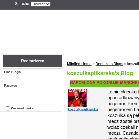
Sprache:
Home
Einloggen
Registrieren
ZU
Registrieren
Mitglied Home
»
Benutzers Blogs
»
koszul
Email/Login
koszulkapilkarska's Blog
BARCELONA POKONUJE MANCHEST
Passwort
Letnie okienko
uporządkowany
hegemon Premie
Passwort merken
hegemonem La L
koszulkapilkarska
Passwort vergessen
koszulka są pe
mecz został prze
wciąż czekali 
meczu Casado po
znakomitą okazj