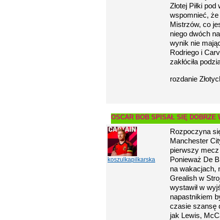
Złotej Piłki p
wspomnieć, że 
Mistrzów, co j
niego dwóch na
wynik nie mają
Rodriego i Car
zakłóciła podzi
rozdanie Złotyc
OSCAR BOB SPISAŁ SIĘ DOBRZE 
Rozpoczyna si
Manchester City
pierwszy mecz 
Ponieważ De Br
koszulkapilkarska
na wakacjach, n
Grealish w Stro
wystawił w wyj
napastnikiem b
czasie szansę 
jak Lewis, McCa