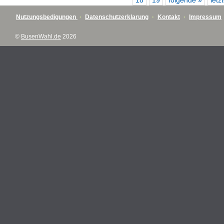
18
19
folgende »
letz
Nutzungsbedigungen
·
Datenschutzerklarung
·
Kontakt
·
Impressum
©
BusenWahl.de
2026