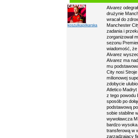
Alvarez odegra
drużynie Manch
wracał do zdrow
Manchester Cit
koszulkapilkarska
zadania i prze
zorganizował m
sezonu Premier
wiadomość, że 
Alvarez wyszedł
Alvarez ma nadz
mu podstawową 
City nosi Stroje
milionowej sup
zdobycie ulubio
Atletico Madryt
z tego powodu 
sposób po dołą
podstawową poz
sobie stabilne
wywoławcza Man
bardzo wysoka. 
transferową w 
zarządzający fi