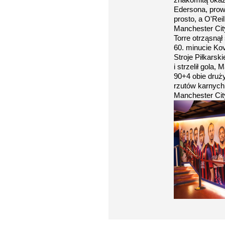
Edersona, prow
prosto, a O'Reill
Manchester Cit
Torre otrząsnął 
60. minucie Kov
Stroje Piłkarski
i strzelił gola,
90+4 obie druży
rzutów karnych
Manchester City