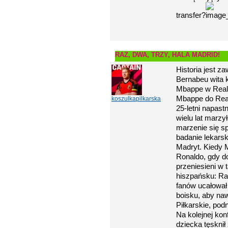
transfer?
RAZ, DWA, TRZY, HALA MADRID!
Historia jest z
Bernabeu wita k
Mbappe w Real 
Mbappe do Real
koszulkapilkarska
25-letni napas
wielu lat marzy
marzenie się sp
badanie lekarsk
Madryt. Kiedy M
Ronaldo, gdy do
przeniesieni w
hiszpańsku: Ra
fanów ucałował
boisku, aby naw
Piłkarskie, po
Na kolejnej kon
dziecka tęsknił