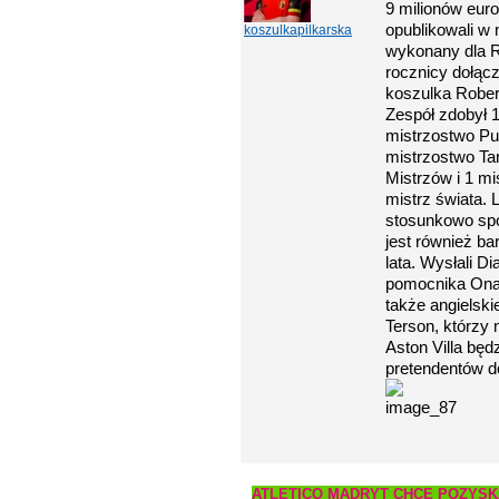
9 milionów euro
opublikowali w
koszulkapilkarska
wykonany dla R
rocznicy dołącz
koszulka Rober
Zespół zdobył 
mistrzostwo Puc
mistrzostwo Tar
Mistrzów i 1 m
mistrz świata. 
stosunkowo spo
jest również b
lata. Wysłali Di
pomocnika Onan
także angielsk
Terson, którzy 
Aston Villa będ
pretendentów d
ATLETICO MADRYT CHCE POZYSK