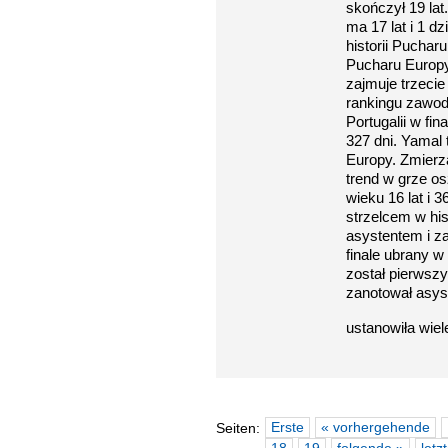
skończył 19 la
ma 17 lat i 1 d
historii Pucharu
Pucharu Europy,
zajmuje trzecie
rankingu zawodn
Portugalii w fi
327 dni. Yamal 
Europy. Zmierzą
trend w grze os
wieku 16 lat i 
strzelcem w hi
asystentem i z
finale ubrany w 
został pierwszy
zanotował asys
ustanowiła wie
Erste
« vorhergehende
Seiten: