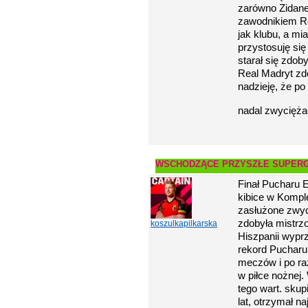
zarówno Zidane,
zawodnikiem Re
jak klubu, a mi
przystosuję si
starał się zdob
Real Madryt zd
nadzieję, że p
nadal zwycięża
WSCHODZĄCE PRZYSZŁE SUPERG
Finał Pucharu 
kibice w Komple
zasłużone zwyci
zdobyła mistrz
koszulkapilkarska
Hiszpanii wyprz
rekord Pucharu
meczów i po ra
w piłce nożnej
tego wart. skup
lat, otrzymał n