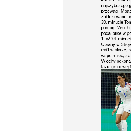
najszybszego g
przewagi, Mbappe
zablokowane p
30. minucie Ton
pomogli Włocho
podał piłkę w po
1. W 74. minucie
Ubrany w Stroje
trafił w siatkę
wspomnieć, że j
Włochy pokonał
fazie grupowej 