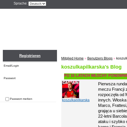
Sprache:
Home
Einloggen
Registrieren
ZU
Registrieren
Mitglied Home
»
Benutzers Blogs
»
koszul
Email/Login
koszulkapilkarska's Blog
PO 16 LATACH WŁOCHY PONOWNI
Passwort
Pierwsza runda
meczu Francji 
rozpoczęła od 
Passwort merken
innych. Włoska
koszulkapilkarska
Passwort vergessen
Marco, Frattesi
grająca u siebi
22-letni Barcol
ataku i szybko 
karne i Francja