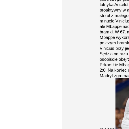
taktyka Ancelot
proaktywny w a
strzał z małego
minucie Vinicius
ale Mbappe nada
bramki. W 67. m
Mbappe wykorzys
po czym bramka
Vinicius przy j
Sędzia od razu 
osobiście obejr
Piłkarskie Mbapp
2:0. Na koniec
Madryt zgromad