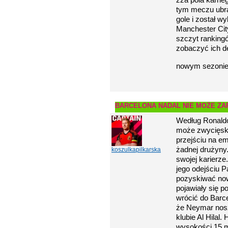
tym meczu ubran
gole i został 
Manchester City
szczyt ranking
zobaczyć ich d
nowym sezonie
BARCELONA NADAL NIE MOŻE Z
Według Ronaldo
może zwycięsko
przejściu na e
żadnej drużyny.
koszulkapilkarska
swojej karierze
jego odejściu P
pozyskiwać no
pojawiały się p
wrócić do Barce
że Neymar nosz
klubie Al Hilal
wysokości 15 mi