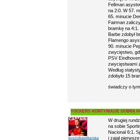
Fellman asysto
na 2:0. W 57. 
65. minucie De
Fairman zaliczy
bramkę na 4:1.
Barbe zdobył b
Flamengo asyst
90. minucie Pep
zwycięstwo, gd
PSV Eindhoven p
zwycięstwami z
Według statyst
zdobyło 15 br
świadczy o tym,
YOCKERS KONTYNUUJE DOBRĄ 
W drugiej rundz
na sobie Sporti
Nacional 6:1. 
i zajął pierwsz
koszulkapilkarska