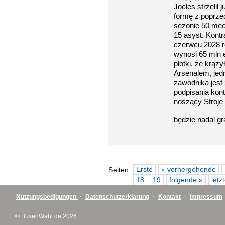
Jocles strzelił 
formę z poprze
sezonie 50 mecz
15 asyst. Kont
czerwcu 2028 r
wynosi 65 mln 
plotki, że krąż
Arsenalem, jedn
zawodnika jest
podpisania kont
noszący Stroje 
będzie nadal gr
Erste
« vorhergehende
Seiten:
18
19
folgende »
letz
Nutzungsbedigungen
·
Datenschutzerklarung
·
Kontakt
·
Impressum
©
BusenWahl.de
2026