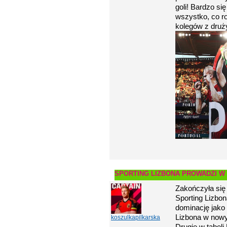
goli! Bardzo się
wszystko, co ro
kolegów z druży
SPORTING LIZBONA PROWADZI W 
Zakończyła się 
Sporting Lizbo
dominację jako
Lizbona w nowym
koszulkapilkarska
Drugie w tabeli 