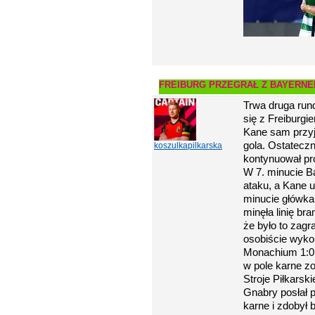
FREIBURG PRZEGRAŁ Z BAYERN
Trwa druga run
się z Freiburg
Kane sam przyją
gola. Ostateczn
koszulkapilkarska
kontynuował pr
W 7. minucie Ba
ataku, a Kane 
minucie główka 
minęła linię br
że było to zagr
osobiście wykona
Monachium 1:0 
w pole karne z
Stroje Piłkarsk
Gnabry posłał p
karne i zdobył 