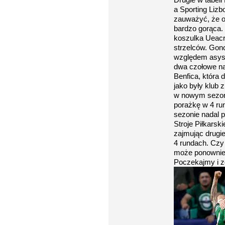
a Sporting Lizbo
zauważyć, że of
bardzo gorąca.
koszulka Ueacr
strzelców. Gon
względem asyst
dwa czołowe na
Benfica, która 
jako były klub 
w nowym sezoni
porażkę w 4 ru
sezonie nadal p
Stroje Piłkarsk
zajmując drugi
4 rundach. Czy
może ponownie
Poczekajmy i 