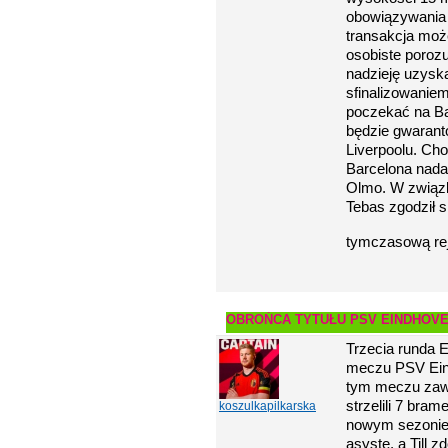
obowiązywania 
transakcja moż
osobiste poroz
nadzieję uzyska
sfinalizowaniem
poczekać na Bar
będzie gwarant
Liverpoolu. Cho
Barcelona nadal
Olmo. W związk
Tebas zgodził 
tymczasową rej
OBROŃCA TYTUŁU PSV EINDHOV
Trzecia runda 
meczu PSV Eind
tym meczu zaw
strzelili 7 bra
koszulkapilkarska
nowym sezonie.
asystę, a Till 