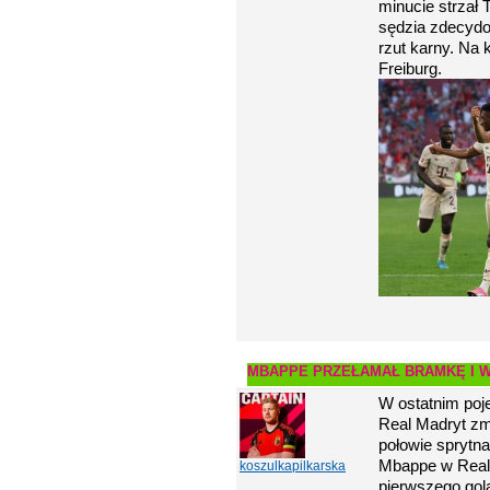
minucie strzał T
sędzia zdecydow
rzut karny. Na
Freiburg.
MBAPPE PRZEŁAMAŁ BRAMKĘ I W
W ostatnim poj
Real Madryt zmi
połowie sprytna
Mbappe w Real 
koszulkapilkarska
pierwszego gola