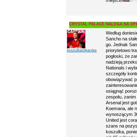
miejsce!
CRYSTAL PALACE NALEGA NA OF
Według doniesi
Sancho na stał
go. Jednak Sanc
priorytetowo tr
koszulkapilkarska
pogłoski, że z
nadzieją przek
Nationals i wyb
szczegóły kont
obowiązywać pr
zainteresowani
osiągnąć poroz
zespołu, zanim
Arsenal jest go
Koemana, ale ni
wynoszącym 30
United jest cor
szans na pozys
koszulka, ponie