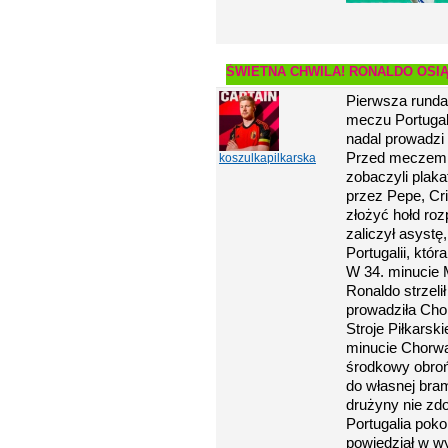
ŚWIETNA CHWILA! RONALDO OSIĄ
Pierwsza runda
meczu Portugal
nadal prowadzi 
Przed meczem k
koszulkapilkarska
zobaczyli plak
przez Pepe, Cr
złożyć hołd ro
zaliczył asystę,
Portugalii, któ
W 34. minucie M
Ronaldo strzeli
prowadziła Chor
Stroje Piłkarsk
minucie Chorwa
środkowy obrońc
do własnej bram
drużyny nie zdo
Portugalia pok
powiedział w wy