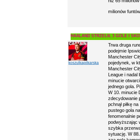
niż 65 milionów
milionów funtów
HAALAND STRZELIŁ 3 GOLE I SK
Trwa druga run
podejmie Ipswi
Manchester City
pojedynek, w k
koszulkapilkarska
Manchester Cit
League i nadal 
minucie otwarci
jednego gola. P
W 10. minucie 
zdecydowanie p
pchnął piłkę na
pustego gola n
fenomenalnie po
podwyższając w
szybka przerwa
sytuację. W 88.
zza pola karne