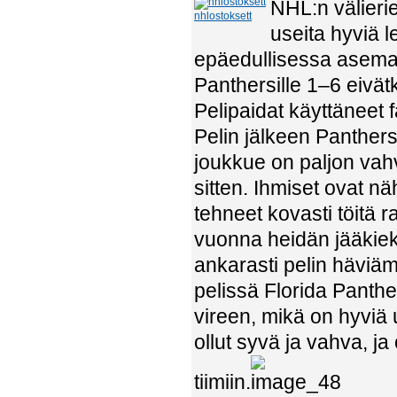
NHL:n välierie
nhlostoksett
useita hyviä l
epäedullisessa asemas
Panthersille 1–6 eivät
Pelipaidat käyttäneet f
Pelin jälkeen Panthers
joukkue on paljon vah
sitten. Ihmiset ovat
tehneet kovasti töitä
vuonna heidän jääkiekk
ankarasti pelin häviä
pelissä Florida Panther
vireen, mikä on hyviä 
ollut syvä ja vahva, ja
tiimiin.