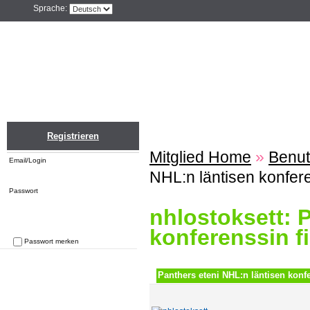
Sprache:
Home
Einloggen
Registrieren
ZU
Registrieren
Mitglied Home
»
Benut
Email/Login
NHL:n läntisen konfere
Passwort
nhlostoksett: 
konferenssin f
Passwort merken
Passwort vergessen
Panthers eteni NHL:n läntisen konfe