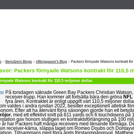
n
Registrieren
ZUM VOTING
Suche
Events
Musik
e
»
Benutzers Blogs
»
nfltrojagavor's Blog
»
Packers förnyade Watsons kontrakt för 1
gavor: Packers förnyade Watsons kontrakt för 110,5 mi
rnyade Watsons kontrakt för 110,5 miljoner dollar.
På torsdagen säkrade Green Bay Packers Christian Watson, 
receiver-trupp. Han kommer att fortsätta bära den gröna
NFL 
fyra åren. Kontraktet är enligt uppgift värt 110,5 miljoner dollar
m valdes i andra rundan 2022, besitter exceptionell atletisk f
onom. Efter att ha återvänt förra säsongen gjorde han ett bety
röjor
, med ett effektivt snitt på 611 yards och 6 touchdowns på
tation gav honom slutligen en kontraktsförlängning på 100 milj
 år har Packers haft många receivers med liknande förmåga. De
a sin receiver-kärna, släppa taget om Romeo Doubs och Dontay
atson. Tillsammans med förra årets förstaomgångsval, Matthew 