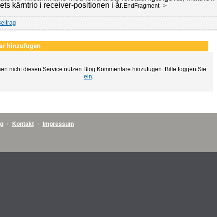
ets kärntrio i receiver-positionen i år.
EndFragment-->
eitrag
r hinzufugen
en nicht diesen Service nutzen Blog Kommentare hinzufugen. Bitte loggen Sie
ein
.
ng
·
Kontakt
·
Impressum