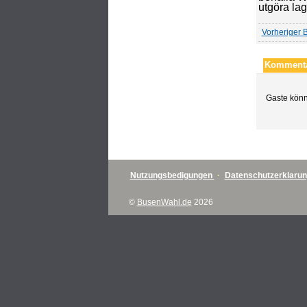
utgöra lag
Vorheriger B
Kommenta
Gaste könn
Nutzungsbedigungen
·
Datenschutzerklaru
©
BusenWahl.de
2026