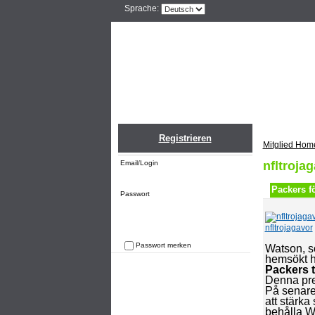
Sprache:
Home
Einlogge
Registrieren
Mitglied Hom
Email/Login
nfltroja
Packers fö
Passwort
nfltrojagavor
Passwort merken
Watson, so
hemsökt h
Passwort vergessen
Packers t
Denna pres
På senare
att stärk
behålla W