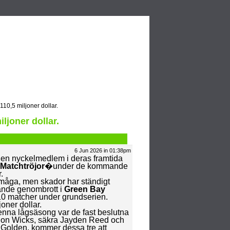
Video
Blogs
10,5 miljoner dollar.
ljoner dollar.
6 Jun 2026 in 01:38pm
en nyckelmedlem i deras framtida
Matchtröjor
�under de kommande
.
örmåga, men skador har ständigt
dande genombrott i
Green Bay
 10 matcher under grundserien.
oner dollar.
nna lågsäsong var de fast beslutna
vion Wicks, säkra Jayden Reed och
Golden, kommer dessa tre att