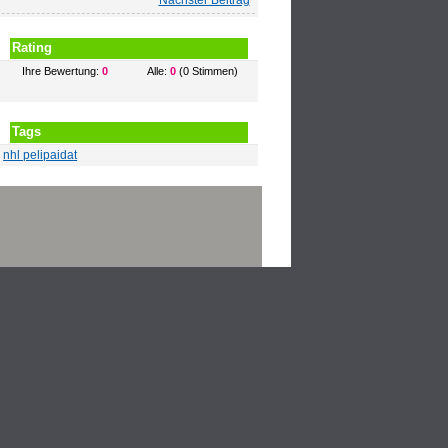
Nachster Beitrag
Rating
Ihre Bewertung:
0
Alle:
0
(0 Stimmen)
Tags
nhl pelipaidat