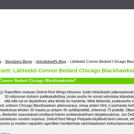
n
Registrieren
ZUM VOTING
Suche
Events
Musik
e
»
Benutzers Blogs
»
nhlostoksett's Blog
»
Lähteekö Connor Bedard Chicago Blac
ksett: Lähteekö Connor Bedard Chicago Blackhawksi
Connor Bedard Chicago Blackhawksista?
Raporttien mukaan Detroit Red Wings irtisanoo Justin Abdulkadin jatkosopimuks
30 miljoonan dollarin palkkakattotilaa, jonka avulla he voivat vahvistaa kilpailu
että että nyt on täydellinen aika tehdä iso hankinta. Mikä tärkeintä, joukkueella 
d, entinen Chicago Blackhawksin ykkösvaraus, omaa yhden NHL:n parhaista heittot
khawksissa tehden 30 maalia ja antaen 45 syöttöpistettä, yhteensä 75 pistettä. Ot
la, Bedardin saavutukset osoittavat hänen poikkeuksellisen lahjakkuutensa. Jos Det
ahdeksan vuoden sopimus. Detroit Red Wings Pelipaita käyttävät fanit uskovat, että
novin ja muiden vapaiden agenttien hankkimista vahvistaakseen kokoonpanoaan