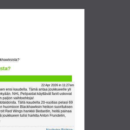
Video
Blogs
khawksista?
sta?
22 Apr 2026 in 11:27am
en ensi kaudella. Tämä antaa joukkueelle yli
kykyään. NHL Pelipaidat käyttävät fanit uskovat
on paljon vaihtoehtoja!
aidoista. Tällä kaudella 20-vuotias pelasi 69
taen huomioon Blackhawksin heikon suorituksen
roit Red Wings hankkii Bedardin, heitä painaa
 joukkueen tulisi harkita Anton Frundelin,
.