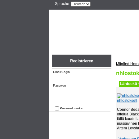
Sprache:
Home
Einlogge
Registrieren
Mitglied Hom
Email/Login
nhlosto
Lähteekö 
Passwort
nhlostoksett
Passwort merken
Connor Bedar
ottelua Blac
Passwort vergessen
tällä kaudel
massiivinen k
Artem Levshu