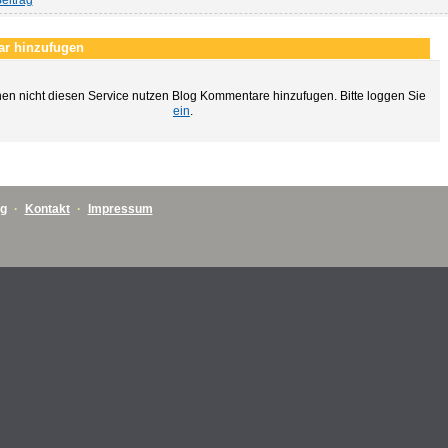
eitrag
r hinzufugen
en nicht diesen Service nutzen Blog Kommentare hinzufugen. Bitte loggen Sie
ein
.
ng
·
Kontakt
·
Impressum