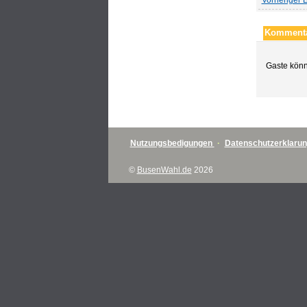
Vorheriger B
Kommenta
Gaste könn
Nutzungsbedigungen
·
Datenschutzerklaru
©
BusenWahl.de
2026