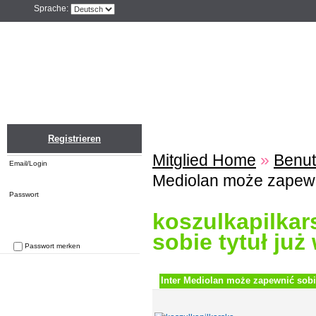
Sprache:
Home
Einloggen
Registrieren
ZU
Registrieren
Mitglied Home
»
Benut
Email/Login
Mediolan może zapewnić
Passwort
koszulkapilkar
sobie tytuł już
Passwort merken
Passwort vergessen
Inter Mediolan może zapewnić sobie