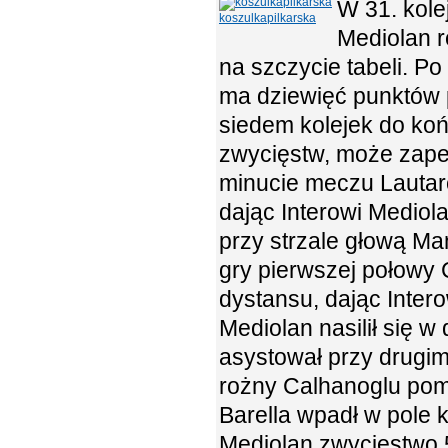
W 31. kole
koszulkapilkarska
Mediolan r
na szczycie tabeli. P
ma dziewięć punktów 
siedem kolejek do końc
zwycięstw, może zapew
minucie meczu Lautaro 
dając Interowi Mediol
przy strzale głową M
gry pierwszej połowy 
dystansu, dając Inter
Mediolan nasilił się 
asystował przy drugim
rożny Calhanoglu pom
Barella wpadł w pole k
Mediolan zwycięstwo 