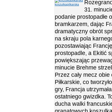
Rozegrano 
koszulkapilkarska
31. minuci
podanie prostopadłe o
bramkarzem, dając Fr
dramatyczny obrót sp
na skraju pola karneg
pozostawiając Francję
prostopadle, a Ekitić
powiększając przewagę
minucie Brehme strzeli
Przez cały mecz obie d
Piłkarskie, co tworzył
gry, Francja utrzymała
ostatniego gwizdka. T
ducha walki francusk
granatowych koszulka 