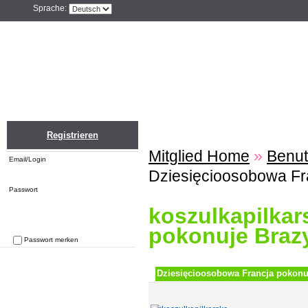
Sprache:
Home
Einloggen
Registrieren
ZU
Registrieren
Mitglied Home
»
Benut
Email/Login
Dziesięcioosobowa Fra
Passwort
koszulkapilkar
pokonuje Brazy
Passwort merken
Passwort vergessen
Dziesięcioosobowa Francja pokonuj