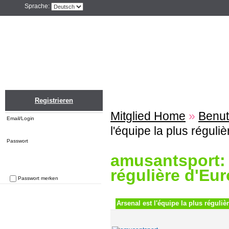
Sprache:
Home
Einloggen
Registrieren
ZU
Registrieren
Mitglied Home
»
Benut
Email/Login
l'équipe la plus réguli
Passwort
amusantsport: 
régulière d'Eu
Passwort merken
Passwort vergessen
Arsenal est l'équipe la plus réguliè