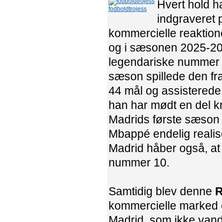
Hvert hold h
fodboldtrojess
indgraveret 
kommercielle reaktione
og i sæsonen 2025-20
legendariske nummer og
sæson spillede den fr
44 mål og assisterede
han har mødt en del kr
Madrids første sæson 
Mbappé endelig realis
Madrid håber også, at
nummer 10.
Samtidig blev denne
R
kommercielle marked og 
Madrid, som ikke vandt