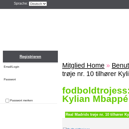
Sprache:
Home
Einloggen
Registrieren
ZU
Registrieren
Mitglied Home
»
Benut
Email/Login
trøje nr. 10 tilhører K
Passwort
fodboldtrojess:
Kylian Mbappé
Passwort merken
Passwort vergessen
Real Madrids trøje nr. 10 tilhører 